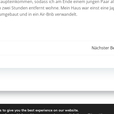
 Haupteinkommen, sodass ich am Ende einem jungen Paar al
 zwei Stunden entfernt wohne. Mein Haus war einst eine Ja
 umgebaut und in ein Air-Bnb verwandelt.
Beitrags-
Nächster Be
Navigation
ivat-finca-mitjans.com. Erstellt mit WordPress und
Colibri
 to give you the best experience on our website.