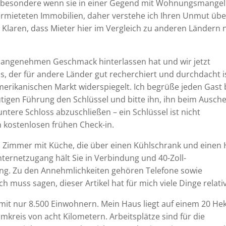
nsbesondere wenn sie in einer Gegend mit Wohnungsmangel l
 vermieteten Immobilien, daher verstehe ich Ihren Unmut übe
 Klaren, dass Mieter hier im Vergleich zu anderen Ländern 
unangenehmen Geschmack hinterlassen hat und wir jetzt
s, der für andere Länder gut recherchiert und durchdacht is
amerikanischen Markt widerspiegelt. Ich begrüße jeden Gast
tigen Führung den Schlüssel und bitte ihn, ihn beim Ausch
ntere Schloss abzuschließen – ein Schlüssel ist nicht
n kostenlosen frühen Check-in.
ten Zimmer mit Küche, die über einen Kühlschrank und einen
ternetzugang hält Sie in Verbindung und 40-Zoll-
ung. Zu den Annehmlichkeiten gehören Telefone sowie
 muss sagen, dieser Artikel hat für mich viele Dinge relativ
mit nur 8.500 Einwohnern. Mein Haus liegt auf einem 20 He
kreis von acht Kilometern. Arbeitsplätze sind für die