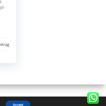
s
gd-
itrag
WP Theme
.
Accept