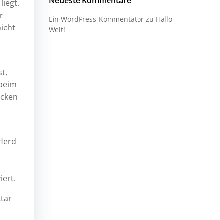
Neueste Kommentare
iegt.
r
Ein WordPress-Kommentator
zu
Hallo
nicht
Welt!
t,
 beim
ecken
 Herd
iert.
ktar