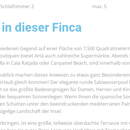
afzimmer 2
max. 5
 in dieser Finca
schiedenen Gegend auf einer Fläche von 7.500 Quadratmeter
d Boutiquen bietet Artà auch zahlreiche Supermärkte. Aben
lla in Cala Ratjada oder Canyamel Beach, sind innerhalb von
blick machen dieses Anwesen zu etwas ganz Besonderem.
Urlaub gleich kommen! Der elegante runde Salzwasserpool 
et so das größte Badevergnügen für Damen, Herren und Kin
der bequemen Sonnenliegen. Wenn Ihnen die spanische Sonn
n Schatten unter den beeindruckenden mediterranen Palme
hügelige Landschaft der Insel.
erbringen, ist eine große, teilweise überdachte Terrasse mit