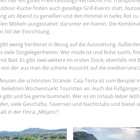
en hier ein gutes Preis-Leistungs-Verhältnis mit Trampolin
tdoor-Küche finden auch gesellige Grill-Events statt. Nutz
rgang am Abend zu genießen und den Himmel in tiefes Rot 
en Möbeln ausgestattet, darunter ein Kamin. Die Kombinat
Stil der Einrichtung.
s gibt wenig Verdienst in Bezug auf die Ausstattung. Auße
es viele Sitzgelegenheiten. Wer müde ist und Ruhe sucht, fin
mit Bad. Es gibt zwei weitere im ersten Stock, ebenfalls mit
von der aus man die schöne Aussicht auf die mediterrane 
Minuten die schönsten Strände. Cala Torta ist zum Beispiel 
rem beliebten Wochenmarkt Touristen an. Auch die Fußgänge
 gibt und Sie gerne bummeln. Wer es im Urlaub lieber lebh
fen, viele Geschäfte, Tavernen und Nachtclubs und bietet vie
 in der Finca „Mitjans“!