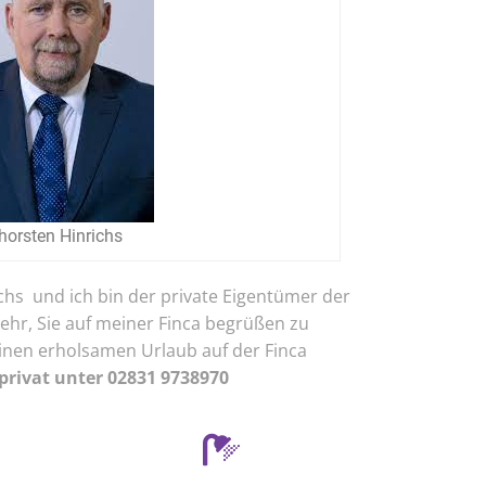
horsten Hinrichs
ichs und ich bin der private Eigentümer der
sehr, Sie auf meiner Finca begrüßen zu
inen erholsamen Urlaub auf der Finca
privat unter
02831 9738970