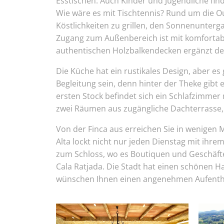
Esstischen. Auch Kinder und Jugendliche find
Wie wäre es mit Tischtennis? Rund um die Ou
Köstlichkeiten zu grillen, den Sonnenunte
Zugang zum Außenbereich ist mit komfortabl
authentischen Holzbalkendecken ergänzt den 
Die Küche hat ein rustikales Design, aber e
Begleitung sein, denn hinter der Theke gibt 
ersten Stock befindet sich ein Schlafzimmer 
zwei Räumen aus zugängliche Dachterrasse, 
Von der Finca aus erreichen Sie in wenigen 
Alta lockt nicht nur jeden Dienstag mit ih
zum Schloss, wo es Boutiquen und Geschäfte
Cala Ratjada. Die Stadt hat einen schönen Ha
wünschen Ihnen einen angenehmen Aufenthalt