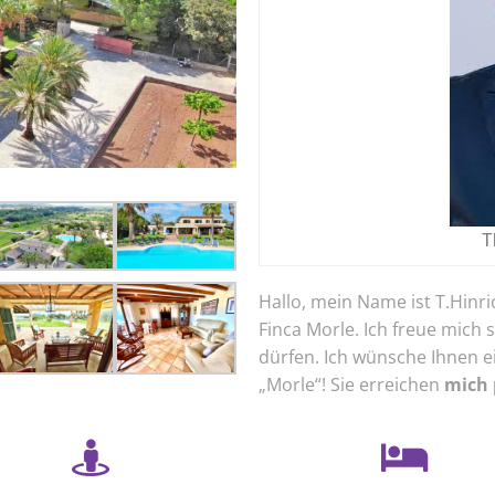
T
Hallo, mein Name ist T.Hinr
Finca Morle. Ich freue mich 
dürfen. Ich wünsche Ihnen e
„Morle“! Sie erreichen
mich 